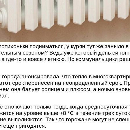
потихоньки подниматься, у курян тут же заныло в 
тельным сезоном? Ведь уже который день синоп
 а где-то и вовсе летнюю. Но коммунальщики реш
города анонсировала, что тепло в многоквартир
 этот срок перенесен на неопределенный срок. Пр
Днем она балует солнцем и плюсом, а ночью внов
мая.
е отключают только тогда, когда среднесуточная
ится на уровне выше +8 °C в течение трех суток 
 не выполняются. Так что горожане могут не спеш
 еще пригодятся.