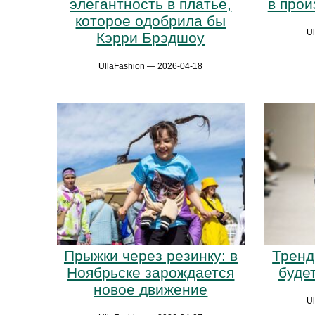
в прои
элегантность в платье,
которое одобрила бы
U
Кэрри Брэдшоу
UllaFashion — 2026-04-18
Прыжки через резинку: в
Тренд
Ноябрьске зарождается
будет
новое движение
U