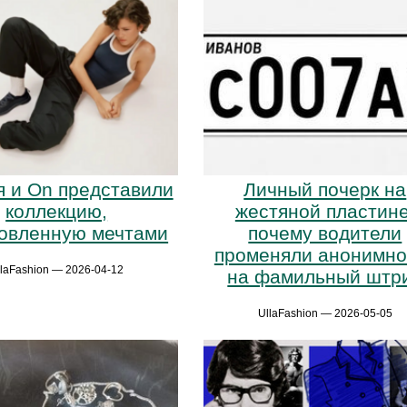
я и On представили
Личный почерк на
коллекцию,
жестяной пластине
овленную мечтами
почему водители
променяли анонимно
llaFashion — 2026-04-12
на фамильный штр
UllaFashion — 2026-05-05