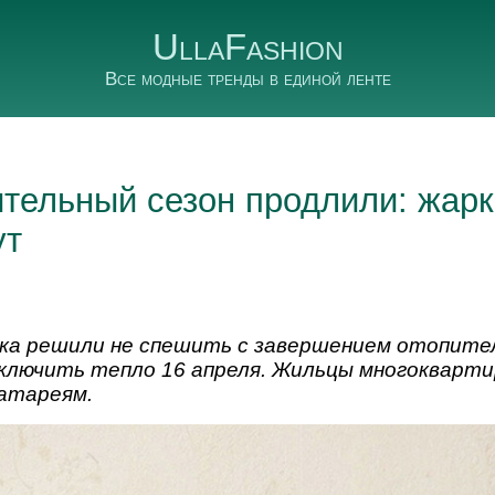
UllaFashion
Все модные тренды в единой ленте
ительный сезон продлили: жарк
ут
ка решили не спешить с завершением отопител
ключить тепло 16 апреля. Жильцы многокварт
атареям.