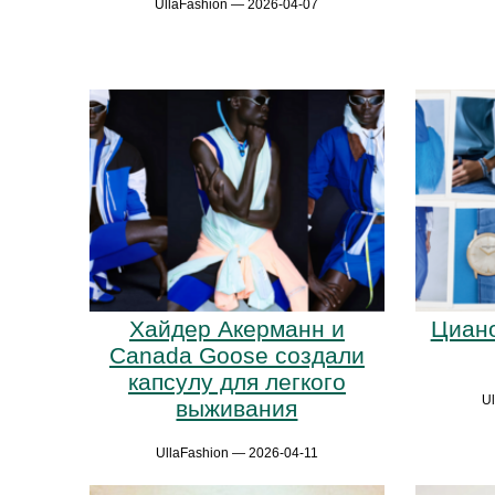
UllaFashion — 2026-04-07
Хайдер Акерманн и
Циано
Canada Goose создали
капсулу для легкого
U
выживания
UllaFashion — 2026-04-11