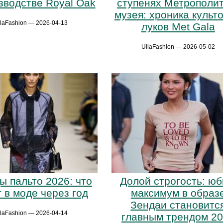
зводстве Royal Oak
ступенях Метрополит
музея: хроника культ
llaFashion — 2026-04-13
луков Met Gala
UllaFashion — 2026-05-02
ы пальто 2026: что
Долой строгость: юб
 в моде через год
максимум в образ
Зендаи становитс
llaFashion — 2026-04-14
главным трендом 2