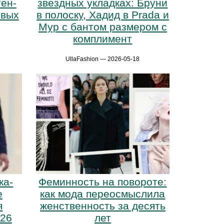
ен-
звёздных укладках: Бруни
овых
в полоску, Хадид в Prada и
Мур с бантом размером с
комплимент
UllaFashion — 2026-05-18
ка-
Феминность на повороте:
е
как мода переосмыслила
я
женственность за десять
026
лет