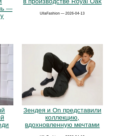
в производстве Royal Oak
и
шь —
UllaFashion — 2026-04-13
му
ый
Зендея и On представили
ый
коллекцию,
еди
вдохновленную мечтами