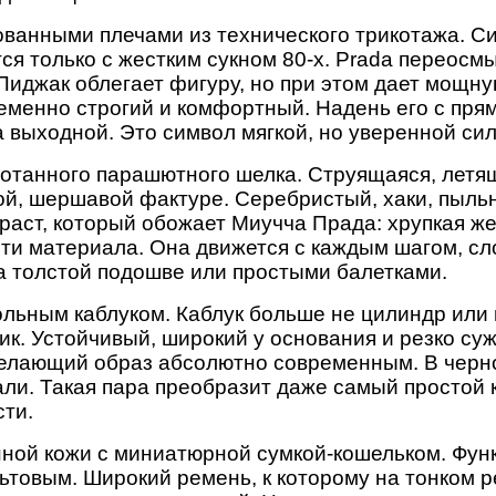
ванными плечами из технического трикотажа. Си
я только с жестким сукном 80-х. Prada переосмы
Пиджак облегает фигуру, но при этом дает мощну
еменно строгий и комфортный. Надень его с пря
а выходной. Это символ мягкой, но уверенной си
отанного парашютного шелка. Струящаяся, летящ
й, шершавой фактуре. Серебристый, хаки, пыль
траст, который обожает Миучча Прада: хрупкая 
ти материала. Она движется с каждым шагом, сл
а толстой подошве или простыми балетками.
ольным каблуком. Каблук больше не цилиндр или 
ик. Устойчивый, широкий у основания и резко су
делающий образ абсолютно современным. В черн
али. Такая пара преобразит даже самый простой 
ти.
нной кожи с миниатюрной сумкой-кошельком. Фу
льтовым. Широкий ремень, к которому на тонком 