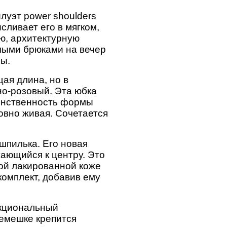
луэт power shoulders
сливает его в мягком,
ю, архитектурную
мыми брюками на вечер
лы.
ая длина, но в
но-розовый. Эта юбка
женственность формы
овно живая. Сочетается
шпилька. Его новая
жающийся к центру. Это
ой лакированной коже
комплект, добавив ему
нкциональный
ремешке крепится