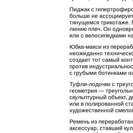
Пиджак с гипертрофиро
больше не ассоциируетс
тянущемся трикотаже. 
линию плеч. Он одновр
или с велосипедками н
Юбка-макси из перераб
неожиданно техническо
создает тот самый кон
против индустриальнос
с грубыми ботинками н
Туфли-лодочки с треуг
геометрия — треугольн
скульптурный объект, 
или в полированной ст
художественной смелос
Ремень из переработа
аксессуар, ставший ку