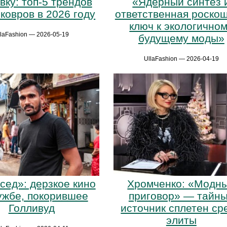
вку: топ-5 трендов
«Ядерный синтез 
ковров в 2026 году
ответственная роско
ключ к экологично
llaFashion — 2026-05-19
будущему моды»
UllaFashion — 2026-04-19
сед»: дерзкое кино
Хромченко: «Модн
ужбе, покорившее
приговор» — тайн
Голливуд
источник сплетен ср
элиты