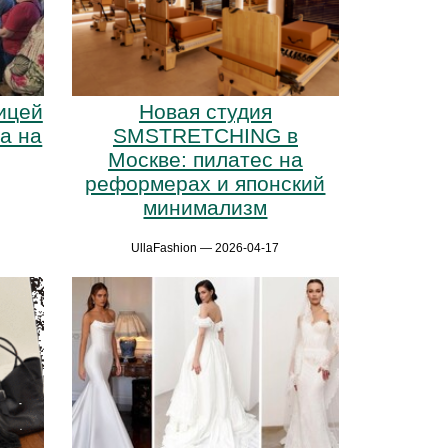
ицей
Новая студия
а на
SMSTRETCHING в
Москве: пилатес на
реформерах и японский
минимализм
UllaFashion — 2026-04-17