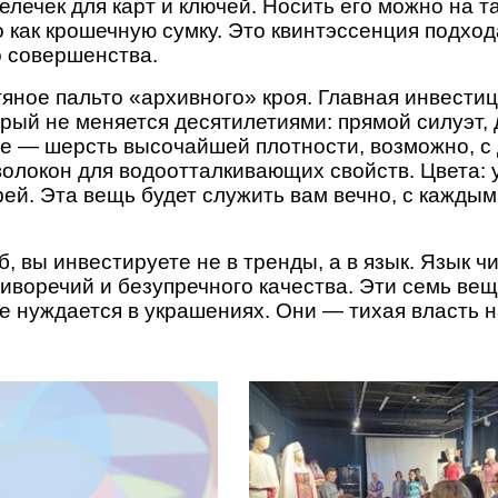
лечек для карт и ключей. Носить его можно на т
о как крошечную сумку. Это квинтэссенция подхо
о совершенства.
ное пальто «архивного» кроя. Главная инвестиц
орый не меняется десятилетиями: прямой силуэт,
е — шерсть высочайшей плотности, возможно, с
олокон для водоотталкивающих свойств. Цвета: 
й. Эта вещь будет служить вам вечно, с каждым
, вы инвестируете не в тренды, а в язык. Язык ч
иворечий и безупречного качества. Эти семь вещ
не нуждается в украшениях. Они — тихая власть 