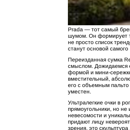
Prada — тот самый бре
шумом. Он формирует т
не просто список трен
станут основой самого
Переизданная сумка Re
смыслом. Дожидаемся е
формой и мини-сережко
вместительный, абсолю
его с объемным пальто
уместен.
Ультралегкие очки в р
прямоугольники, но не 
невесомости и уникаль
придают лицу невероят
зрения, это скульптура