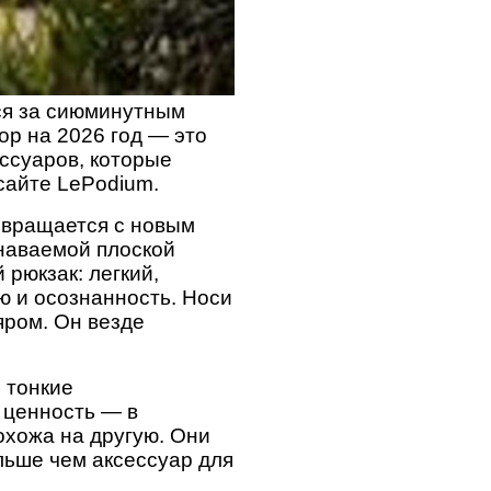
тся за сиюминутным
р на 2026 год — это
ессуаров, которые
сайте LePodium.
озвращается с новым
знаваемой плоской
рюкзак: легкий,
ю и осознанность. Носи
яром. Он везде
 тонкие
х ценность — в
охожа на другую. Они
льше чем аксессуар для