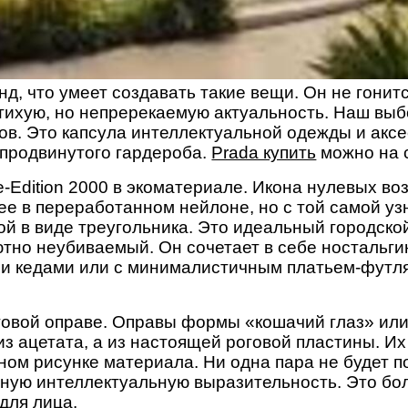
нд, что умеет создавать такие вещи. Он не гони
ихую, но непререкаемую актуальность. Наш выбо
дов. Это капсула интеллектуальной одежды и акс
 продвинутого гардероба.
Prada купить
можно на 
-Edition 2000 в экоматериале. Икона нулевых в
е в переработанном нейлоне, но с той самой у
й в виде треугольника. Это идеальный городской 
тно неубиваемый. Он сочетает в себе ностальги
 и кедами или с минималистичным платьем-футл
оговой оправе. Оправы формы «кошачий глаз» или
из ацетата, а из настоящей роговой пластины. И
ном рисунке материала. Ни одна пара не будет п
ную интеллектуальную выразительность. Это бо
 для лица.