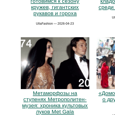
готовимся к сезону
кладо
кружев, гигантских
среди 
рукавов и гороха
U
UllaFashion — 2026-04-23
Метаморфозы на
«Домо
ступенях Метрополитен-
о др
музея: хроника культовых
луков Met Gala