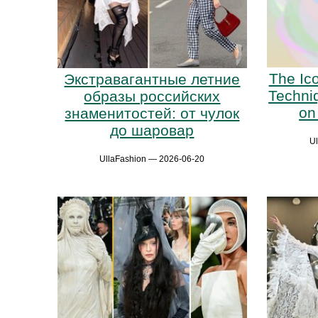
The Ico
Экстравагантные летние
Techniq
образы российских
on
знаменитостей: от чулок
до шаровар
U
UllaFashion — 2026-06-20