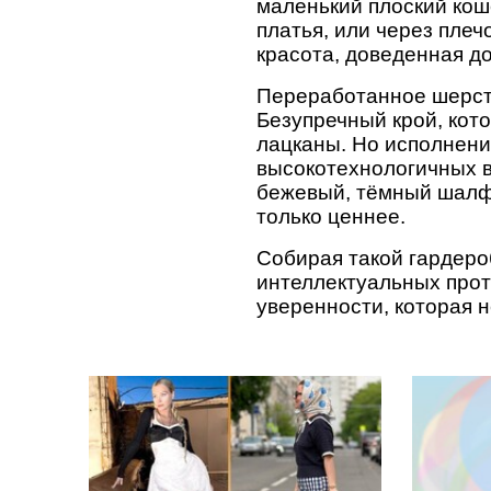
маленький плоский коше
платья, или через плеч
красота, доведенная д
Переработанное шерстя
Безупречный крой, кот
лацканы. Но исполнени
высокотехнологичных в
бежевый, тёмный шалфе
только ценнее.
Собирая такой гардероб
интеллектуальных прот
уверенности, которая 