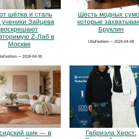
от шёлка и сталь
Шесть модных сумо
: ученики Зайцева
которые захватыва
воскрешают
Бруклин
вторимую Z-Лаб в
UllaFashion — 2026-04-06
Москве
llaFashion — 2026-04-30
сидский шик — в
Габриэла Херст: