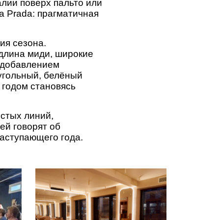
алии поверх пальто или
да Prada: прагматичная
ия сезона.
 длина миди, широкие
 добавлением
угольный, белёный
 годом становясь
истых линий,
ей говорят об
наступающего года.