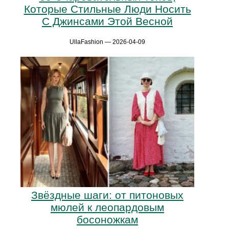
Которые Стильные Люди Носить
С Джинсами Этой Весной
UllaFashion — 2026-04-09
Звёздные шаги: от питоновых
мюлей к леопардовым
босоножкам