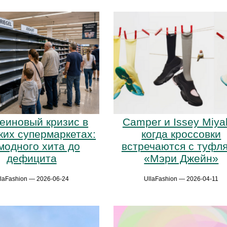
еиновый кризис в
Camper и Issey Miya
ких супермаркетах:
когда кроссовки
модного хита до
встречаются с туфл
дефицита
«Мэри Джейн»
llaFashion — 2026-06-24
UllaFashion — 2026-04-11