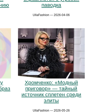
анию
паводка
UllaFashion — 2026-04-06
ку
Хромченко: «Модный
браз
приговор» — тайный
источник сплетен среди
элиты
UllaFashion — 2026-05-26