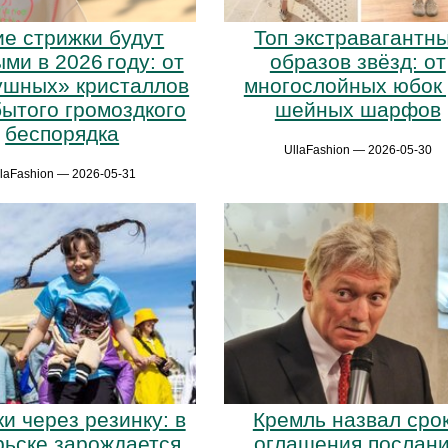
ие стрижки будут
Топ экстравагантн
ми в 2026 году: от
образов звёзд: от
ушных» кристаллов
многослойных юбок
бытого громоздкого
шейных шарфов
беспорядка
UllaFashion — 2026-05-30
llaFashion — 2026-05-31
и через резинку: в
Кремль назвал сро
ьске зарождается
оглашения послан