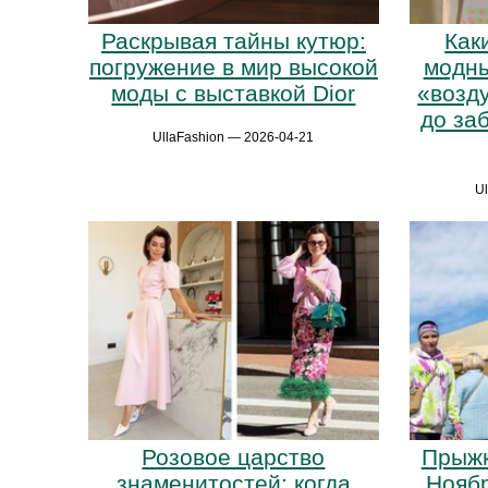
Раскрывая тайны кутюр:
Как
погружение в мир высокой
модны
моды с выставкой Dior
«возд
до за
UllaFashion — 2026-04-21
U
Розовое царство
Прыжк
знаменитостей: когда
Ноябр