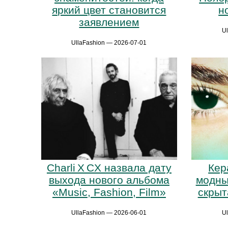
яркий цвет становится
н
заявлением
U
UllaFashion — 2026-07-01
Charli X CX назвала дату
Кер
выхода нового альбома
модны
«Music, Fashion, Film»
скрыт
UllaFashion — 2026-06-01
U