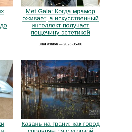
ых
Met Gala: Когда мрамор
оживает, а искусственный
 до
интеллект получает
пощечину эстетикой
UllaFashion — 2026-05-06
ки
Казань на грани: как город
ия
справляется с угрозой