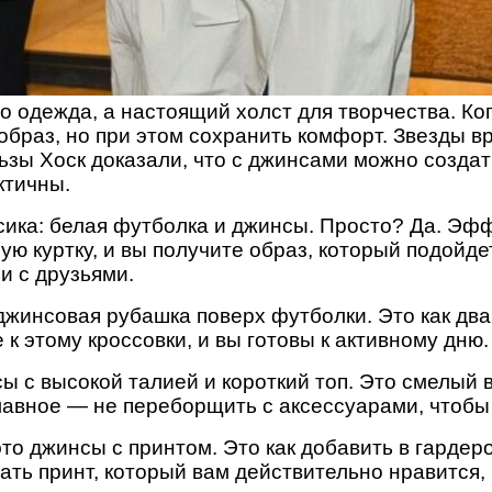
 одежда, а настоящий холст для творчества. Ког
образ, но при этом сохранить комфорт. Звезды в
зы Хоск доказали, что с джинсами можно создат
ктичны.
сика: белая футболка и джинсы. Просто? Да. Эф
ую куртку, и вы получите образ, который подойдет
чи с друзьями.
джинсовая рубашка поверх футболки. Это как два
 к этому кроссовки, и вы готовы к активному дню.
ы с высокой талией и короткий топ. Это смелый 
лавное — не переборщить с аксессуарами, чтобы 
то джинсы с принтом. Это как добавить в гардер
ать принт, который вам действительно нравится,