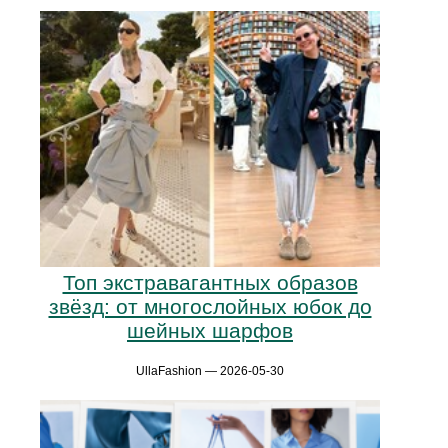
Топ экстравагантных образов
звёзд: от многослойных юбок до
шейных шарфов
UllaFashion — 2026-05-30