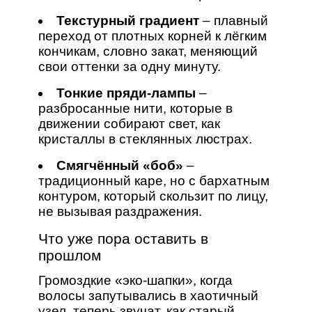
Текстурный градиент
– плавный
переход от плотных корней к лёгким
кончикам, словно закат, меняющий
свои оттенки за одну минуту.
Тонкие пряди‑лампы
–
разбросанные нити, которые в
движении собирают свет, как
кристаллы в стеклянных люстрах.
Смягчённый «боб»
–
традиционный каре, но с бархатным
контуром, который скользит по лицу,
не вызывая раздражения.
Что уже пора оставить в
прошлом
Громоздкие «эко‑шапки», когда
волосы запутывались в хаотичный
узел, теперь звучат, как старый