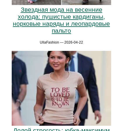
Звездная мода на весенние
холода: пушистые кардиганы,
норковые наряды и леопардовые
пальто
UllaFashion — 2026-04-22
Долой строгость: юбка-максимум