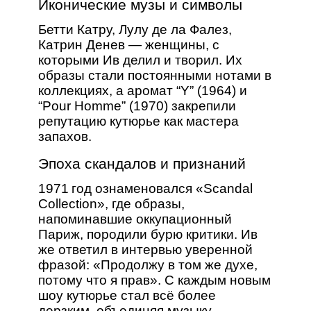
Иконические музы и символы
Бетти Катру, Лулу де ла Фалез,
Катрин Денев — женщины, с
которыми Ив делил и творил. Их
образы стали постоянными нотами в
коллекциях, а аромат “Y” (1964) и
“Pour Homme” (1970) закрепили
репутацию кутюрье как мастера
запахов.
Эпоха скандалов и признаний
1971 год ознаменовался «Scandal
Collection», где образы,
напоминавшие оккупационный
Париж, породили бурю критики. Ив
же ответил в интервью уверенной
фразой: «Продолжу в том же духе,
потому что я прав». С каждым новым
шоу кутюрье стал всё более
дерзким, объединяя музыку,