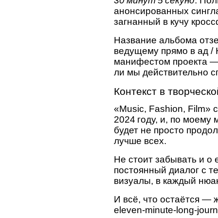
30 минут 5 секунд
. Пол
анонсированных сингла
загнанный в кучу крос
Название альбома отзер
ведущему прямо в ад / 
манифестом проекта — 
ли мы действительно 
Контекст в творческ
«Music, Fashion, Film»
2024 году, и, по моему
будет не просто продо
лучше всех.
Не стоит забывать и о 
постоянный диалог с те
визуалы, в каждый нюа
И всё, что остаётся — 
eleven‑minute‑long‑jou