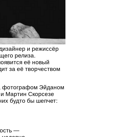
 дизайнер и режиссёр
ящего релиза.
 появится её новый
едит за её творчеством
ы, фотографом Эйданом
 и Мартин Скорсезе
них будто бы шепчет:
ность —