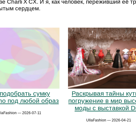
ве Charli X CX. И я, как человек, переживший её 
рытым сердцем.
 подобрать сумку
Раскрывая тайны кут
ino под любой образ
погружение в мир выс
моды с выставкой D
llaFashion — 2026-07-11
UllaFashion — 2026-04-21