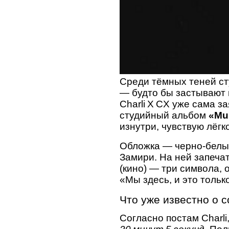
Среди тёмных теней сту
— будто бы застывают в
Charli X CX уже сама за
студийный альбом
«Mus
изнутри, чувствую лёгк
Обложка — черно‑белы
Замири. На ней запеча
(кино) — три символа, 
«Мы здесь, и это тольк
Что уже известно о 
Согласно постам Charli