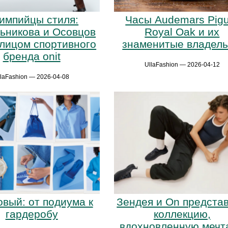
импийцы стиля:
Часы Audemars Pigu
ьникова и Осовцов
Royal Oak и их
 лицом спортивного
знаменитые владел
бренда onit
UllaFashion — 2026-04-12
llaFashion — 2026-04-08
вый: от подиума к
Зендея и On предста
гардеробу
коллекцию,
вдохновленную мечт