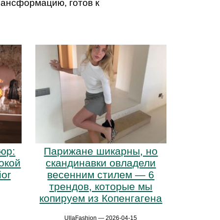
трансформацию, готов к
юр:
Парижане шикарны, но
окой
скандинавки овладели
ior
весенним стилем — 6
трендов, которые мы
копируем из Копенгагена
UllaFashion — 2026-04-15