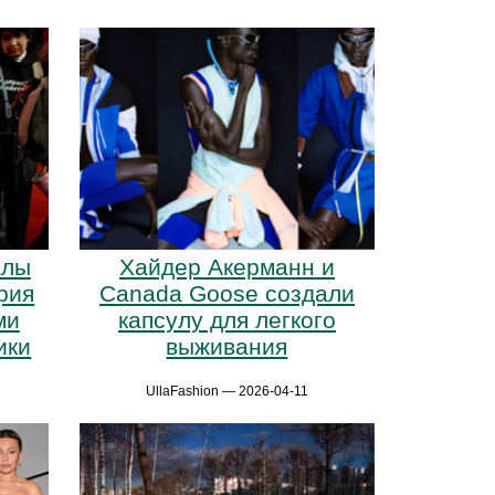
алы
Хайдер Акерманн и
рия
Canada Goose создали
ми
капсулу для легкого
ики
выживания
UllaFashion — 2026-04-11