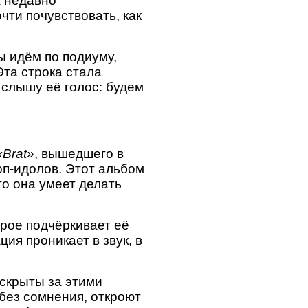
а недавно
ти почувствовать, как
ы идём по подиуму,
Эта строка стала
 слышу её голос: будем
«Brat»
, вышедшего в
поп‑идолов. Этот альбом
то она умеет делать
орое подчёркивает её
ция проникает в звук, в
 скрыты за этими
 без сомнения, откроют