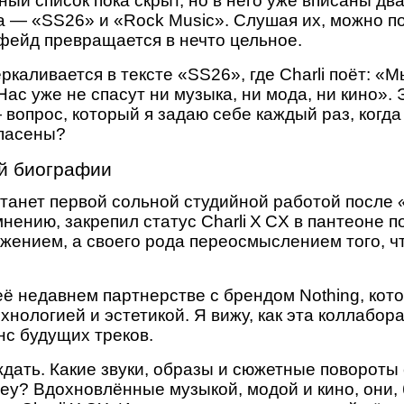
ный список пока скрыт, но в него уже вписаны дв
 — «SS26» и «Rock Music». Слушая их, можно поч
сфейд превращается в нечто цельное.
каливается в тексте «SS26», где Charli поёт: «М
Нас уже не спасут ни музыка, ни мода, ни кино». 
вопрос, который я задаю себе каждый раз, когда
спасены?
ой биографии
 станет первой сольной студийной работой после
 мнению, закрепил статус Charli X CX в пантеоне 
лжением, а своего рода переосмыслением того, ч
её недавнем партнерстве с брендом Nothing, кот
хнологией и эстетикой. Я вижу, как эта коллабора
нс будущих треков.
ждать. Какие звуки, образы и сюжетные повороты
rney? Вдохновлённые музыкой, модой и кино, они,