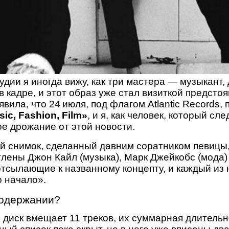
дии я иногда вижу, как три мастера — музыкант,
 кадре, и этот образ уже стал визиткой предсто
явила, что 24 июля, под флагом Atlantic Records,
ic, Fashion, Film»
, и я, как человек, который сл
ое дрожание от этой новости.
й снимок, сделанный давним соратником певиц
тлены Джон Кайл (музыка), Марк Джейкобс (мода)
отсылающие к названному концепту, и каждый из 
о начало».
содержании?
, диск вмещает 11 треков, их суммарная длитель