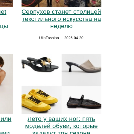
et
Серпухов станет столицей
текстильного искусства на
ьцы
неделю
UllaFashion — 2026-04-20
вили
Лето у ваших ног: пять
моделей обуви, которые
ами
зададут тон сезона