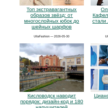
Топ экстравагантных
Ол
образов звёзд: от
Кафел
многослойных юбок до
стали
шейных шарфов
UllaFashion — 2026-05-30
U
Кисловодск наводит
Циано
порядок: дизайн-код и 180
нарушителей