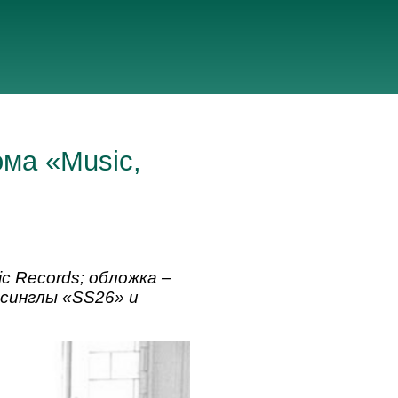
ома «Music,
c Records; обложка –
 синглы «SS26» и