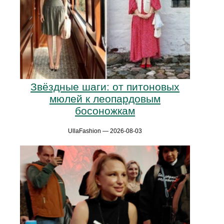
Звёздные шаги: от питоновых
мюлей к леопардовым
босоножкам
UllaFashion — 2026-08-03