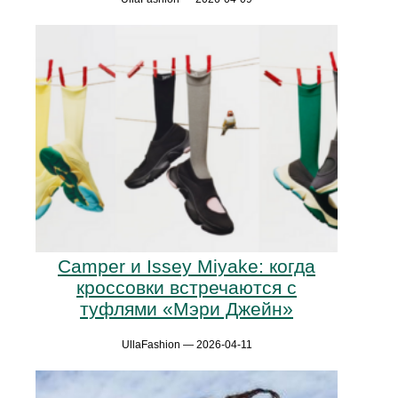
Camper и Issey Miyake: когда
кроссовки встречаются с
туфлями «Мэри Джейн»
UllaFashion — 2026-04-11