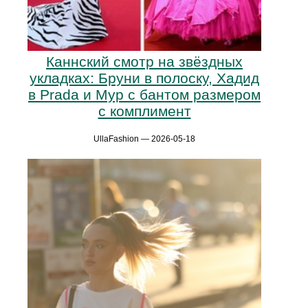
Каннский смотр на звёздных
укладках: Бруни в полоску, Хадид
в Prada и Мур с бантом размером
с комплимент
UllaFashion — 2026-05-18