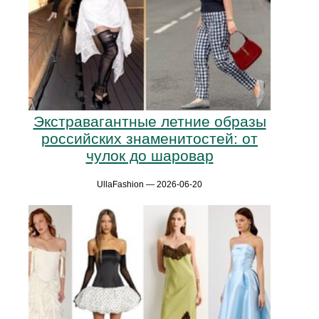
Экстравагантные летние образы
российских знаменитостей: от
чулок до шаровар
UllaFashion — 2026-06-20