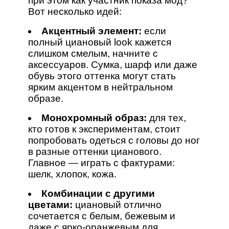
при этом как участник показа мод?
Вот несколько идей:
Акцентный элемент:
если
полный циановый look кажется
слишком смелым, начните с
аксессуаров. Сумка, шарф или даже
обувь этого оттенка могут стать
ярким акцентом в нейтральном
образе.
Монохромный образ:
для тех,
кто готов к экспериментам, стоит
попробовать одеться с головы до ног
в разные оттенки цианового.
Главное — играть с фактурами:
шелк, хлопок, кожа.
Комбинации с другими
цветами:
циановый отлично
сочетается с белым, бежевым и
даже с ярко-оранжевым для