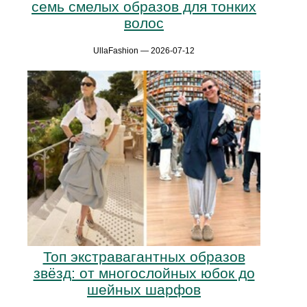
семь смелых образов для тонких
волос
UllaFashion — 2026-07-12
Топ экстравагантных образов
звёзд: от многослойных юбок до
шейных шарфов