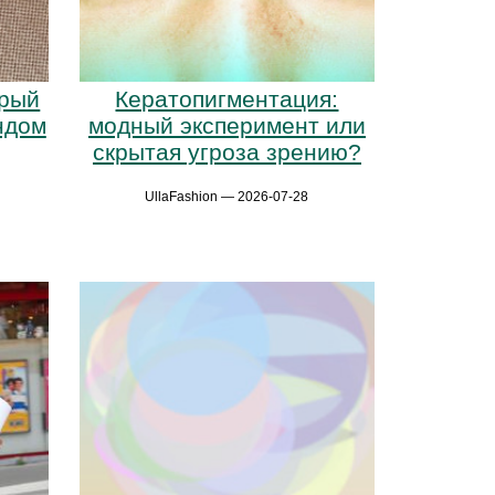
орый
Кератопигментация:
ндом
модный эксперимент или
скрытая угроза зрению?
UllaFashion — 2026-07-28