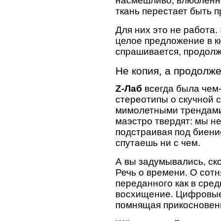
насмешливо, влюбленно
ткань перестает быть 
Для них это не работа.
целое предложение в кн
спрашивается, продолжа
Не копия, а продолж
Z-Лаб
всегда была чем-
стереотипы о скучной с
мимолетными трендами,
маэстро твердят: мы н
подстраивая под биени
спутаешь ни с чем.
А вы задумывались, ск
Речь о времени. О сотн
переданного как в сред
восхищение. Цифровые 
помнящая прикосновени