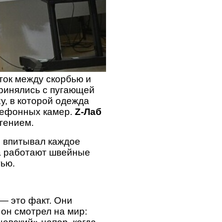
уток между скорбью и
принялись с пугающей
у, в которой одежда
лефонных камер.
Z-Лаб
 гением.
ми впитывал каждое
ва работают швейные
тью.
 — это факт. Они
 он смотрел на мир: