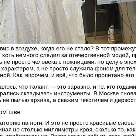
вис в воздухе, когда его не стало? В тот промеж
о хоть немного следил за отечественной модой, 
 не просто человека с ножницами, но целую эпох
характером, а не просто служила фоном для те
ной. Как, впрочем, и всё, что было пропитано его
алось, что талант — это заразно, и те, кто года
ирались складывать инструменты. В Москве сно
ь не пылью архива, а свежим текстилем и дерзос
дом шве
аторию на ноги. И это не просто красивые слова
миная не столько миллиметры кроя, сколько то, как