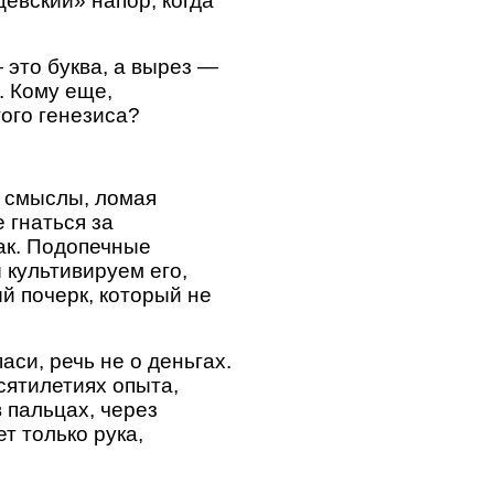
евский» напор, когда
 это буква, а вырез —
. Кому еще,
того генезиса?
и смыслы, ломая
 гнаться за
ак. Подопечные
 культивируем его,
й почерк, который не
аси, речь не о деньгах.
сятилетиях опыта,
 пальцах, через
т только рука,