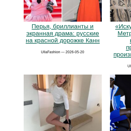
Перья, бриллианты и
«Иск
экранная драма: русские
Метр
на красной дорожке Канн
п
UllaFashion — 2026-05-20
произ
U