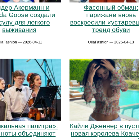
дер Акерманн и
Фасонный обман:
da Goose создали
парижане вновь
сулу для легкого
воскресили «устарев
выживания
тренд обуви
llaFashion — 2026-04-11
UllaFashion — 2026-04-13
кальная палитра»:
Кайли Дженнер в пуст
а ноты объединяют
новая королева Коач