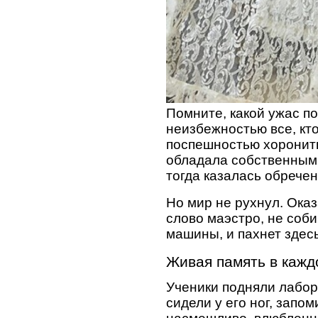
Помните, какой ужас по
неизбежностью все, кт
поспешностью хоронить
обладала собственным 
тогда казалась обречен
Но мир не рухнул. Оказ
слово маэстро, не соб
машины, и пахнет здес
Живая память в каж
Ученики подняли лабор
сидели у его ног, запо