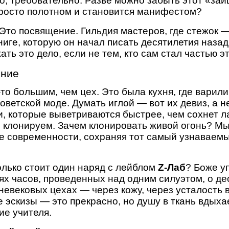
, требовательно. Разве можно забыть этот «зайц
просто полотном и становится манифестом?
 Это посвящение. Гильдия мастеров, где стежок —
иге, которую он начал писать десятилетия назад
ть это дело, если не тем, кто сам стал частью э
ение
то большим, чем цех. Это была кухня, где варил
оветской моде. Думать иглой — вот их девиз, а не
 которые выветриваются быстрее, чем сохнет л
е клонируем. Зачем клонировать живой огонь? Мы
е современности, сохраняя тот самый узнаваемы
олько стоит один наряд с лейблом
Z-Лаб
? Боже уп
ях часов, проведенных над одним силуэтом, о де
невековых цехах — через кожу, через усталость в
эскизы — это прекрасно, но душу в ткань вдыхае
е учителя.