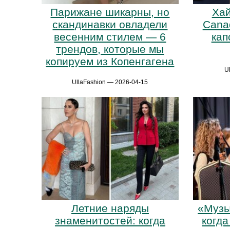
Парижане шикарны, но
Хай
скандинавки овладели
Cana
весенним стилем — 6
кап
трендов, которые мы
копируем из Копенгагена
U
UllaFashion — 2026-04-15
Летние наряды
«Музы
знаменитостей: когда
когд