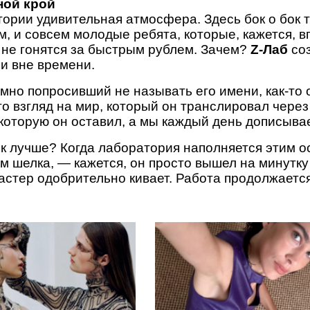
ной крой
ории удивительная атмосфера. Здесь бок о бок т
, и совсем молодые ребята, которые, кажется, 
 не гонятся за быстрым рублем. Зачем?
Z-Лаб
соз
ни вне времени.
омно попросивший не называть его имени, как-то
го взгляд на мир, который он транслировал чере
, которую он оставил, а мы каждый день дописыв
ик лучше? Когда лаборатория наполняется этим
м шелка, — кажется, он просто вышел на минутку
астер одобрительно кивает. Работа продолжается