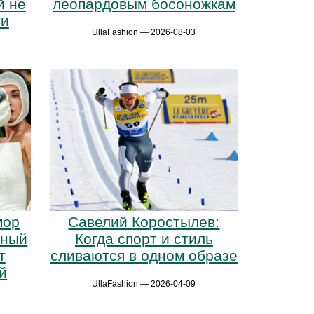
й не
леопардовым босоножкам
ти
UllaFashion — 2026-08-03
мор
Савелий Коростылев:
нный
Когда спорт и стиль
т
сливаются в одном образе
й
UllaFashion — 2026-04-09