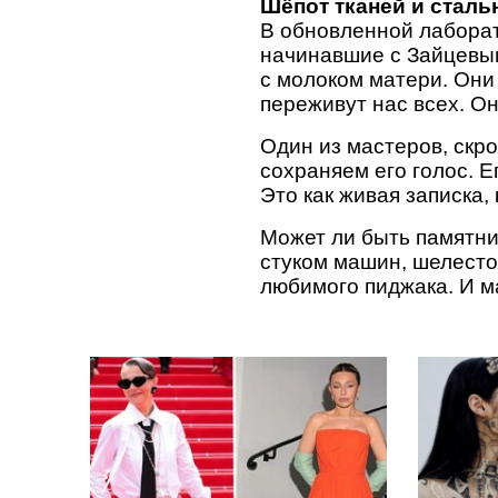
Шёпот тканей и сталь
В обновленной лаборат
начинавшие с Зайцевым
с молоком матери. Они
переживут нас всех. О
Один из мастеров, скр
сохраняем его голос. Е
Это как живая записка
Может ли быть памятн
стуком машин, шелесто
любимого пиджака. И м