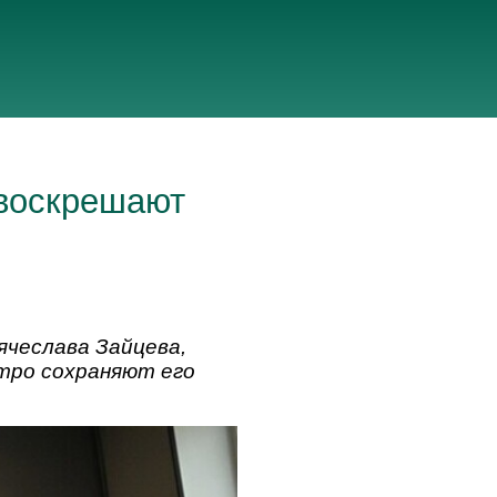
 воскрешают
ячеслава Зайцева,
стро сохраняют его