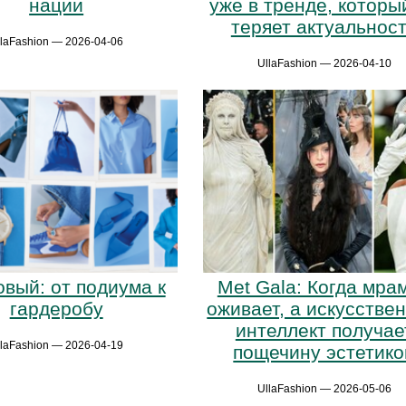
нации
уже в тренде, которы
теряет актуальнос
llaFashion — 2026-04-06
UllaFashion — 2026-04-10
вый: от подиума к
Met Gala: Когда мра
гардеробу
оживает, а искусстве
интеллект получае
llaFashion — 2026-04-19
пощечину эстетико
UllaFashion — 2026-05-06