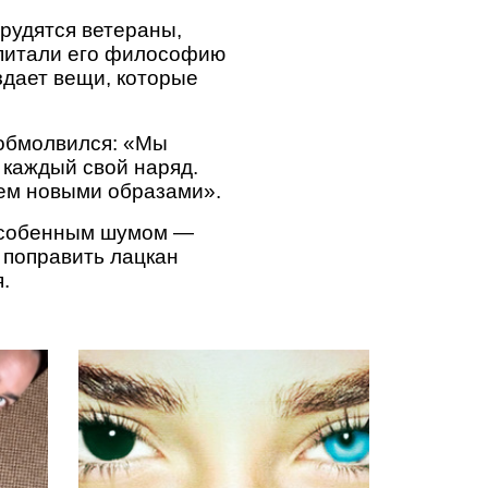
рудятся ветераны,
впитали его философию
дает вещи, которые
 обмолвился: «Мы
з каждый свой наряд.
аем новыми образами».
 особенным шумом —
 поправить лацкан
.