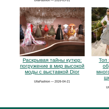
UllaFashion — 2026-05-31
Раскрывая тайны кутюр:
Топ
погружение в мир высокой
об
моды с выставкой Dior
мног
ш
UllaFashion — 2026-04-21
U