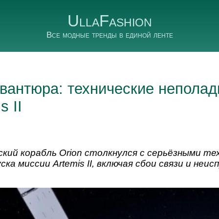
UllaFashion
Все модные тренды в единой ленте
вантюра: технические неполад
s II
кий корабль Orion столкнулся с серьёзными те
ска миссии Artemis II, включая сбои связи и не