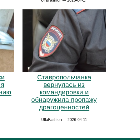
UllaFashion — 2026-04-17
ки
Ставропольчанка
ия
вернулась из
анию
командировки и
обнаружила пропажу
драгоценностей
UllaFashion — 2026-04-11