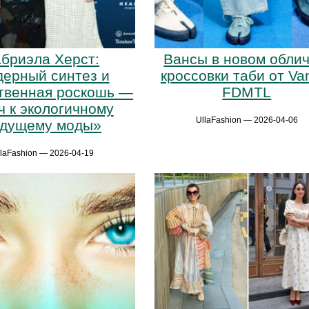
абриэла Херст:
Вансы в новом облич
ерный синтез и
кроссовки таби от Va
твенная роскошь —
FDMTL
ч к экологичному
UllaFashion — 2026-04-06
удущему моды»
llaFashion — 2026-04-19