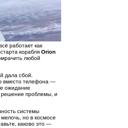
всё работает как
 старта корабля
Orion
 омрачить любой
й дала сбой.
ко вместо телефона —
ое ожидание
а решение проблемы, и
вность системы
 мелочь, но в космосе
авьте, каково это —