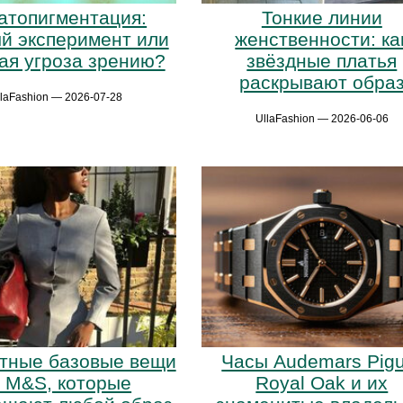
атопигментация:
Тонкие линии
й эксперимент или
женственности: ка
ая угроза зрению?
звёздные платья
раскрывают обра
llaFashion — 2026-07-28
UllaFashion — 2026-06-06
тные базовые вещи
Часы Audemars Pigu
т M&S, которые
Royal Oak и их