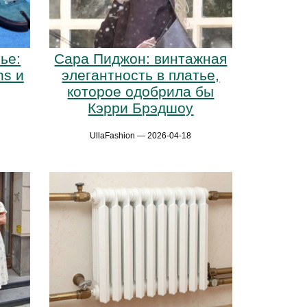
ье:
Сара Пиджон: винтажная
ns и
элегантность в платье,
которое одобрила бы
Кэрри Брэдшоу
UllaFashion — 2026-04-18