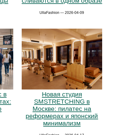
ьцы
сливаются в одном образе
UllaFashion — 2026-04-09
 в
Новая студия
тах:
SMSTRETCHING в
о
Москве: пилатес на
реформерах и японский
минимализм