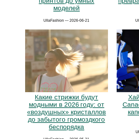
принтов до умных
превр
моделей
UllaFashion — 2026-06-21
U
Какие стрижки будут
Хай
модными в 2026 году: от
Cana
«воздушных» кристаллов
кап
до забытого громоздкого
беспорядка
U