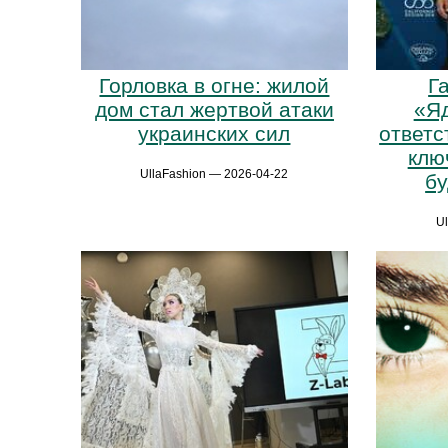
Горловка в огне: жилой
Г
дом стал жертвой атаки
«Яд
украинских сил
ответс
клю
UllaFashion — 2026-04-22
б
U