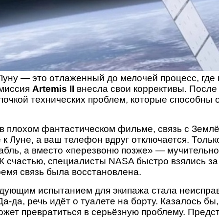
Луну — это отлаженный до мелочей процесс, где 
 миссия
Artemis II
внесла свои коррективы. После
епочкой технических проблем, которые способны
в плохом фантастическом фильме, связь с Землё
е к Луне, а ваш телефон вдруг отключается. Толь
абль, а вместо «перезвоню позже» — мучительн
 К счастью, специалисты NASA быстро взялись з
ремя связь была восстановлена.
едующим испытанием для экипажа стала неиспра
а-да, речь идёт о туалете на борту. Казалось бы,
ожет превратиться в серьёзную проблему. Предст