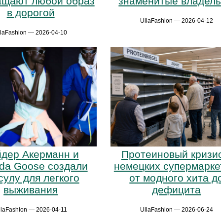
ащают любой образ
знаменитые владел
в дорогой
UllaFashion — 2026-04-12
llaFashion — 2026-04-10
дер Акерманн и
Протеиновый кризис
da Goose создали
немецких супермарке
сулу для легкого
от модного хита д
выживания
дефицита
llaFashion — 2026-04-11
UllaFashion — 2026-06-24