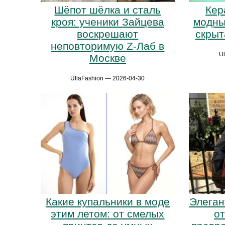
Шёпот шёлка и сталь
Кер
кроя: ученики Зайцева
модны
воскрешают
скрыт
неповторимую Z-Лаб в
U
Москве
UllaFashion — 2026-04-30
Какие купальники в моде
Элеган
этим летом: от смелых
о