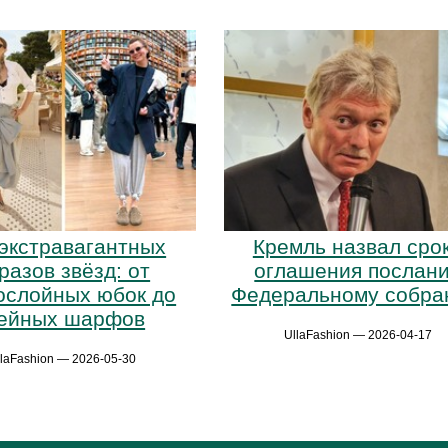
 экстравагантных
Кремль назвал сро
разов звёзд: от
оглашения послан
ослойных юбок до
Федеральному собр
ейных шарфов
UllaFashion — 2026-04-17
llaFashion — 2026-05-30