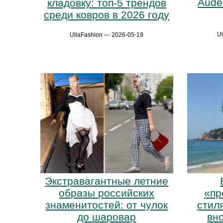
Aude
кладовку: топ-5 трендов
среди ковров в 2026 году
U
UllaFashion — 2026-05-19
Экстравагантные летние
образы российских
«пр
знаменитостей: от чулок
стил
до шаровар
вн