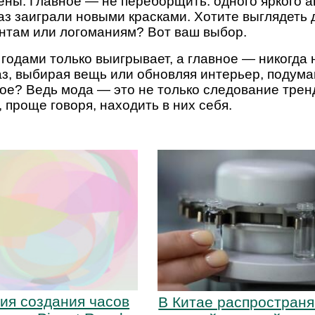
ены. Главное — не переборщить: одного яркого а
з заиграли новыми красками. Хотите выглядеть д
интам или логоманиям? Вот ваш выбор.
 годами только выигрывает, а главное — никогда 
аз, выбирая вещь или обновляя интерьер, подума
вое? Ведь мода — это не только следование трен
 проще говоря, находить в них себя.
ия создания часов
В Китае распространя