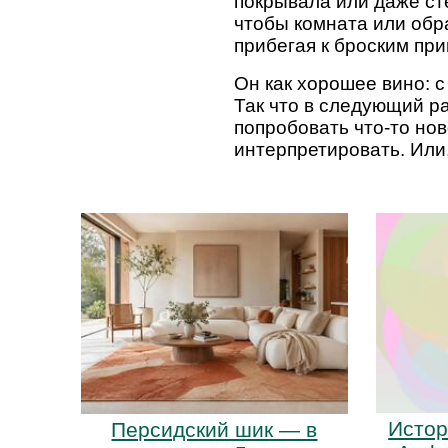
покрывала или даже ст
чтобы комната или обра
прибегая к броским пр
Он как хорошее вино: с
Так что в следующий р
попробовать что-то но
интерпретировать. Или,
Истор
Персидский шик — в