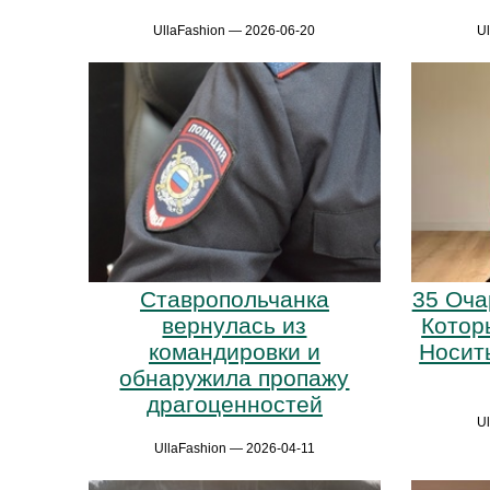
UllaFashion — 2026-06-20
U
Ставропольчанка
35 Оча
вернулась из
Котор
командировки и
Носит
обнаружила пропажу
драгоценностей
U
UllaFashion — 2026-04-11