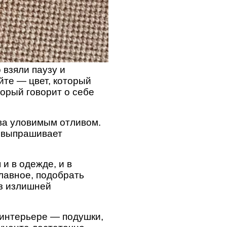
 взяли паузу и
йте — цвет, который
торый говорит о себе
два уловимым отливом.
е выпрашивает
и в одежде, и в
лавное, подобрать
ез излишней
В интерьере — подушки,