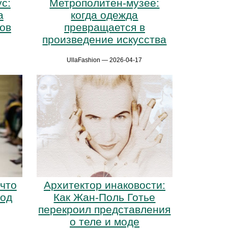
с:
Метрополитен-музее:
а
когда одежда
ов
превращается в
произведение искусства
UllaFashion — 2026-04-17
 что
Архитектор инаковости:
год
Как Жан-Поль Готье
перекроил представления
о теле и моде