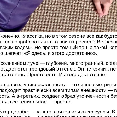
конечно, классика, но в этом сезоне все как будто
бы не попробовать что-то поинтереснее? Встреча
ским кодом». Не просто темный тон, а такой, ко
о шепчет: «Я здесь, и этого достаточно».
 солнечном луче — глубокий, многогранный, с е
оздает этот трендовый оттенок. Он не кричит, н
тся в тень. Просто есть. И этого достаточно.
о-первых, универсальность — отлично смотрится 
 подходит практически всем типам внешности — г
ть. А в-третьих, создает образ утонченности б
тся, все гениальное — просто.
 В гардеробе — пальто, свитер или аксессуары. 