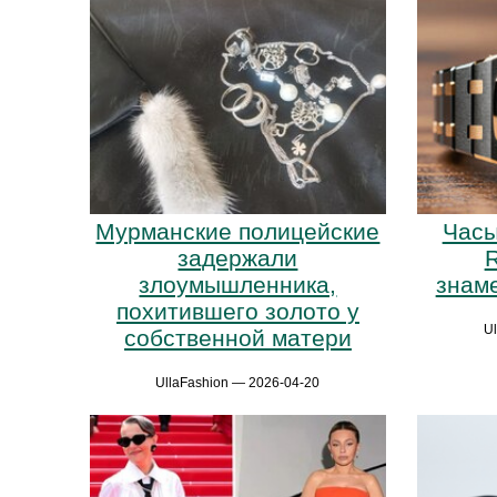
Мурманские полицейские
Часы
задержали
R
злоумышленника,
знам
похитившего золото у
U
собственной матери
UllaFashion — 2026-04-20