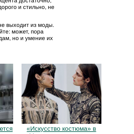
кцента достаточно,
орого и стильно, не
не выходит из моды.
йте: может, пора
дам, но и умение их
ется
«Искусство костюма» в