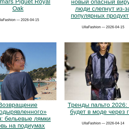
mars Piguet Royal
новый опасный виру
Oak
люди слепнут из-з
популярных продукт
llaFashion — 2026-04-15
UllaFashion — 2026-04-15
Возвращение
Тренды пальто 2026:
одырявленного»
будет в моде через 
я: бельевые лямки
UllaFashion — 2026-04-14
овь на подиумах