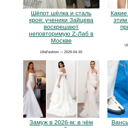
Шёпот шёлка и сталь
Какие
кроя: ученики Зайцева
этим
воскрешают
пр
неповторимую Z-Лаб в
Москве
U
UllaFashion — 2026-04-30
Замуж в 2026-м: в чём
Вансы