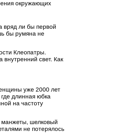
рпения окружающих
а вряд ли бы первой
шь бы румяна не
.
ости Клеопатры.
 внутренний свет. Как
женщины уже 2000 лет
 где длинная юбка
нной на частоту
е манжеты, шелковый
еталями не потерялось