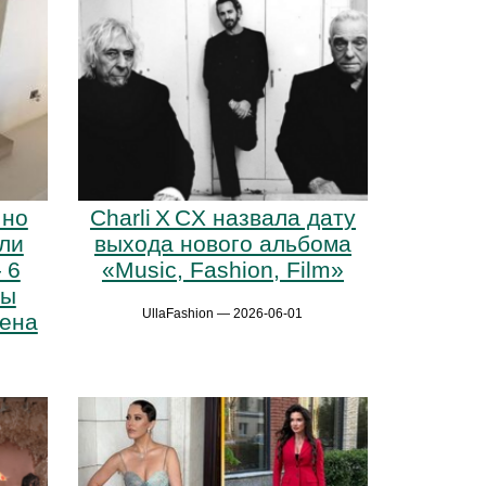
 но
Charli X CX назвала дату
ли
выхода нового альбома
 6
«Music, Fashion, Film»
мы
UllaFashion — 2026-06-01
гена