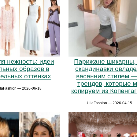
яя нежность: идеи
Парижане шикарны,
льных образов в
скандинавки овладе
тельных оттенках
весенним стилем —
трендов, которые 
llaFashion — 2026-06-18
копируем из Копенга
UllaFashion — 2026-04-15