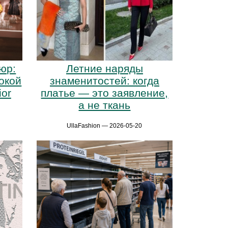
юр:
Летние наряды
окой
знаменитостей: когда
ior
платье — это заявление,
а не ткань
UllaFashion — 2026-05-20