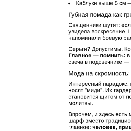
Каблуки выше 5 см 
Губная помада как г
Священники шутят: есл
увидела воскресение. 
напоминали боевую раск
Серьги? Допустимы. К
Главное — помнить:
в
свеча в подсвечнике — 
Мода на скромность:
Интересный парадокс: 
носят "миди". Их гарде
становится щитом от п
молитвы.
Впрочем, и здесь есть
шарф вместо традицион
главное:
человек, приш