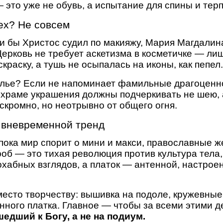
— это уже не обувь, а испытание для спины и те
рех? Не совсем
и бы Христос судил по макияжу, Мария Магдалин
Церковь не требует аскетизма в косметичке — ли
раску, а тушь не осыпалась на иконы, как пепел
олье? Если не напоминает фамильные драгоценн
 храме украшения должны подчеркивать не шею, а
скромно, но неотрывно от общего огня.
 вневременной тренд
пока мир спорит о мини и макси, православные 
роб — это тихая революция против культура тела,
охабных взглядов, а платок — антенной, настрое
 место творчеству: вышивка на подоле, кружевны
ного платка. Главное — чтобы за всеми этими д
едший к Богу, а не на подиум.