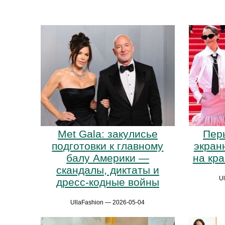
Met Gala: закулисье
Пер
подготовки к главному
экран
балу Америки —
на кр
скандалы, диктаты и
U
дресс-кодные войны
UllaFashion — 2026-05-04