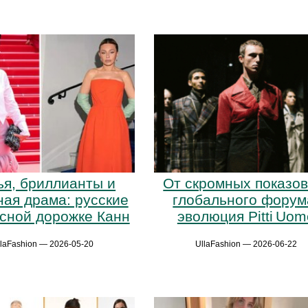
ья, бриллианты и
От скромных показов
ная драма: русские
глобального форум
асной дорожке Канн
эволюция Pitti Uom
llaFashion — 2026-05-20
UllaFashion — 2026-06-22