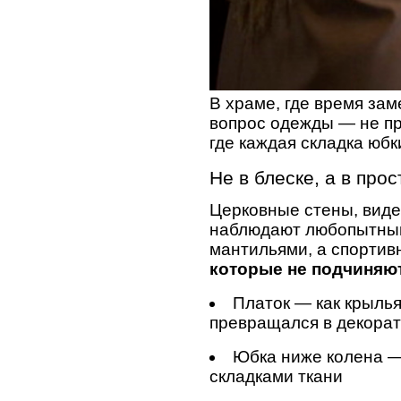
В храме, где время зам
вопрос одежды — не пр
где каждая складка юб
Не в блеске, а в прос
Церковные стены, видев
наблюдают любопытный
мантильями, а спорти
которые не подчиняю
Платок — как крылья
превращался в декора
Юбка ниже колена — 
складками ткани