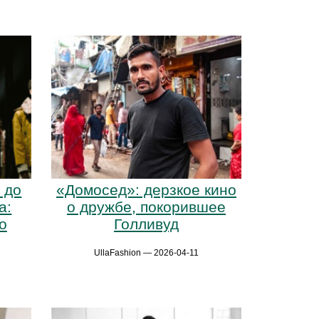
 до
«Домосед»: дерзкое кино
а:
о дружбе, покорившее
o
Голливуд
UllaFashion — 2026-04-11