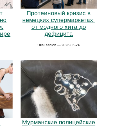
т
Протеиновый кризис в
но
немецких супермаркетах:
м,
от модного хита до
мире
дефицита
UllaFashion — 2026-06-24
:
Мурманские полицейские