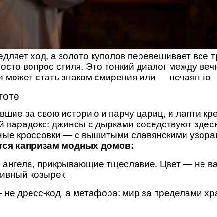
едляет ход, а золото куполов перевешивает все 
осто вопрос стиля. Это тонкий диалог между ве
ки может стать знаком смирения или — нечаянно
тоте
шие за свою историю и парчу цариц, и лапти кре
 парадокс: джинсы с дырками соседствуют здес
вные кроссовки — с вышитыми славянскими узора
тся капризам модных домов:
 ангела, прикрывающие тщеславие. Цвет — не ва
тивный козырек
не дресс-код, а метафора: мир за пределами хр