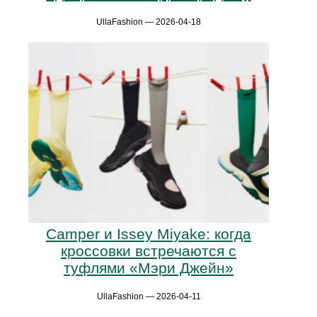
UllaFashion — 2026-04-18
Camper и Issey Miyake: когда
кроссовки встречаются с
туфлями «Мэри Джейн»
UllaFashion — 2026-04-11