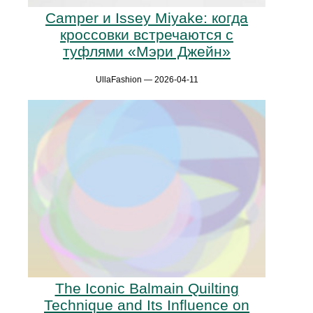
Camper и Issey Miyake: когда
кроссовки встречаются с
туфлями «Мэри Джейн»
UllaFashion — 2026-04-11
The Iconic Balmain Quilting
Technique and Its Influence on